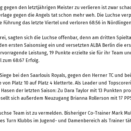
ng gegen den letztjährigen Meister zu verlieren ist zwar scha
erlage gegen die Angels tat schon mehr weh. Die Luchse ver
 Führung das letzte Viertel und verloren 68:56 in Nördlingen
rei, sagten sich die Luchse offenbar, denn am dritten Spielt
n ersten Saisonsieg ein und versetzten ALBA Berlin die erst
rvorragende Leistung, 19 Punkte erzielte sie für ihr Team un
 zum 68:67 Erfolg.
 Siege bei den Saarlouis Royals, gegen den Herner TC und b
e von Platz 10 auf Platz 4 kletterte. Als Leader und Topscor
 Hasen der letzten Saison: Zu Dara Taylor mit 13 Punkten pro
esellt sich außerdem Neuzugang Brianna Rollerson mit 17 PP
chse Team ist zu vermelden. Bisheriger Co-Trainer Mark Mul
es Turn Klubbs im Jugend- und Damenbereich als Trainer tät