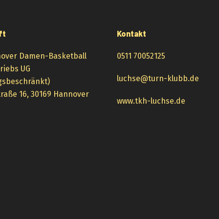
ft
Kontakt
over Damen-Basketball
0511 70052125
triebs UG
luchse@turn-klubb.de
gsbeschränkt)
raße 16, 30169 Hannover
www.tkh-luchse.de