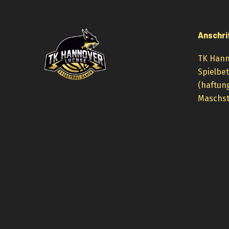
Anschri
TK Hann
Spielbe
(haftun
Maschst