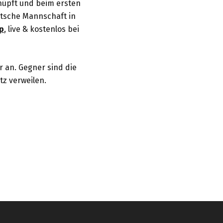
nüpft und beim ersten
utsche Mannschaft in
p
, live & kostenlos bei
r an. Gegner sind die
tz verweilen.