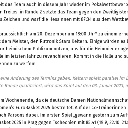
pielt das Team auch in diesem Jahr wieder im Pokalwettbewerb
n Freilos, in Runde 2 setzte das Team gegen den Zweitligist
es Zeichen und warf die Hessinnen mit 87:34 aus dem Wettbe
oraussichtlich am 20. Dezember um 18:00 Uhr* zu einem ern
 dem Meister, den Rutronik Stars Keltern. Einige würden e
vor heimischem Publikum nutzen, uns für die Heimniederlage
le im letzten Jahr zu revanchieren. Kommt in die Halle und 
ennen zu werfen!
eine Änderung des Termins geben. Keltern spielt parallel im E
e Runde qualifiziert, wird das Spiel auf den 03. Januar 2023, u
 am Wochenende, da die deutsche Damen Nationalmannschaf
Women’s EuroBasket 2025 bestreitet. Auf der Co-Trainerinnen P
h Parsons dabei. Im ersten Spiel „gewann gestern zum Aufta
ket 2025 in Prag gegen Tschechien mit 85:41 (19:9, 22:10, 21: