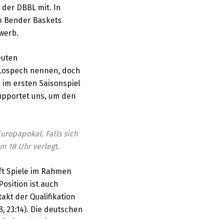
 der DBBL mit. In
en Bender Baskets
werb.
euten
s Lospech nennen, doch
 im ersten Saisonspiel
supportet uns, um den
uropapokal. Falls sich
m 18 Uhr verlegt.
t Spiele im Rahmen
osition ist auch
kt der Qualifikation
8, 23:14). Die deutschen