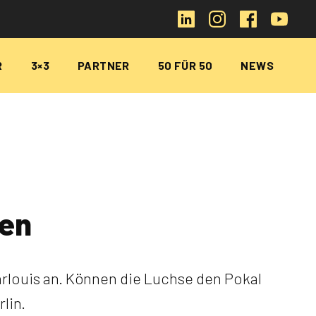
R
3×3
PARTNER
50 FÜR 50
NEWS
gen
louis an. Können die Luchse den Pokal
lin.