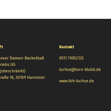
ft
Kontakt
over Damen-Basketball
0511 70052125
triebs UG
luchse@turn-klubb.de
gsbeschränkt)
raße 16, 30169 Hannover
www.tkh-luchse.de