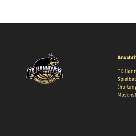
Anschri
TK Hann
Spielbe
(haftun
Maschst