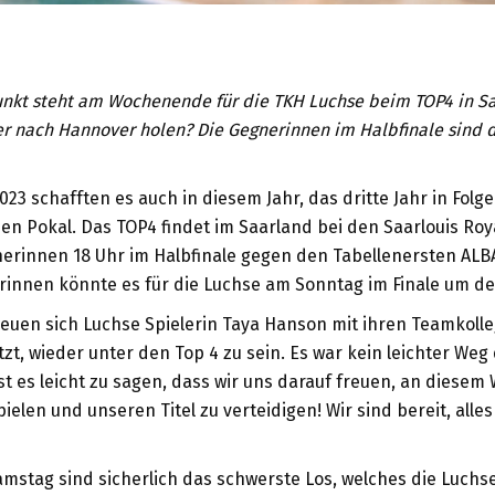
nkt steht am Wochenende für die TKH Luchse beim TOP4 in Sa
r nach Hannover holen? Die Gegnerinnen im Halbfinale sind d
23 schafften es auch in diesem Jahr, das dritte Jahr in Folge 
 Pokal. Das TOP4 findet im Saarland bei den Saarlouis Roy
rinnen 18 Uhr im Halbfinale gegen den Tabellenersten ALBA 
rinnen könnte es für die Luchse am Sonntag im Finale um de
reuen sich Luchse Spielerin Taya Hanson mit ihren Teamkolleg
t, wieder unter den Top 4 zu sein. Es war kein leichter Weg 
st es leicht zu sagen, dass wir uns darauf freuen, an dies
ielen und unseren Titel zu verteidigen! Wir sind bereit, alle
mstag sind sicherlich das schwerste Los, welches die Luchs