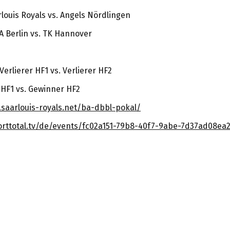
rlouis Royals vs. Angels Nördlingen
BA Berlin vs. TK Hannover
Verlierer HF1 vs. Verlierer HF2
 HF1 vs. Gewinner HF2
s.saarlouis-royals.net/ba-dbbl-pokal/
orttotal.tv/de/events/fc02a151-79b8-40f7-9abe-7d37ad08ea