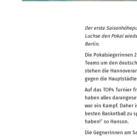
Der erste Saisonhöhepu
Luchse den Pokal wiede
Berlin
.
Die Pokalsiegerinnen 20
Teams um den deutschen
stehen die Hannoverane
gegen die Hauptstädte
Auf das TOP4 Turnier f
haben alles darangesetz
war ein Kampf. Daher i
besten Basketball zu sp
haben!“ so Hanson.
Die Gegnerinnen am Sa