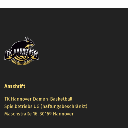
Anschrift
TK Hannover Damen-Basketball
Spielbetriebs UG (haftungsbeschränkt)
Maschstraße 16, 30169 Hannover