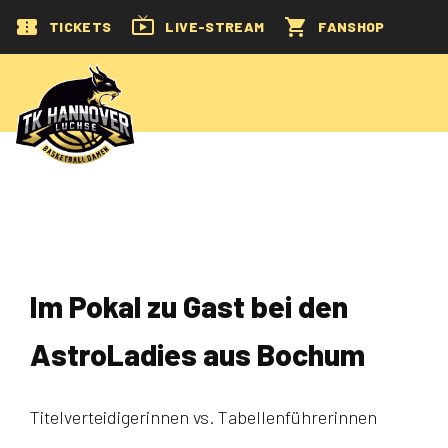
TICKETS
LIVE-STREAM
FANSHOP
Im Pokal zu Gast bei den
AstroLadies aus Bochum
Titelverteidigerinnen vs. Tabellenführerinnen