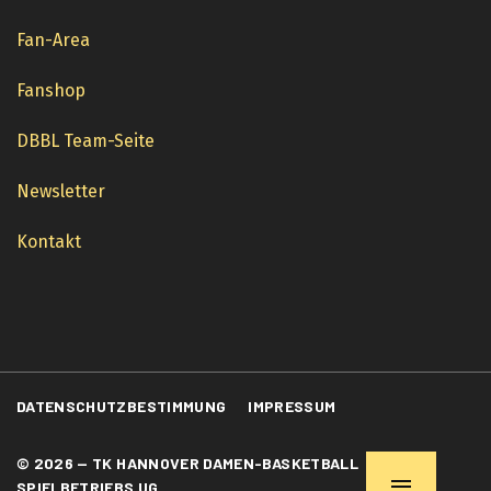
Fan-Area
Fanshop
DBBL Team-Seite
Newsletter
Kontakt
DATENSCHUTZBESTIMMUNG
IMPRESSUM
© 2026 — TK HANNOVER DAMEN-BASKETBALL
SPIELBETRIEBS UG