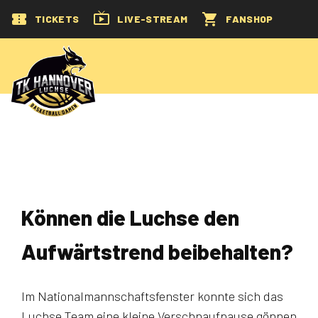
TICKETS
LIVE-STREAM
FANSHOP
Können die Luchse den
Aufwärtstrend beibehalten?
Im Nationalmannschaftsfenster konnte sich das
Luchse Team eine kleine Verschnaufpause gönnen