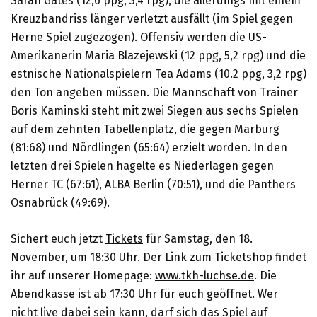
Sarah Gates (12,6 ppg, 3,4 rpg), die allerdings mit einem
Kreuzbandriss länger verletzt ausfällt (im Spiel gegen
Herne Spiel zugezogen). Offensiv werden die US-
Amerikanerin Maria Blazejewski (12 ppg, 5,2 rpg) und die
estnische Nationalspielern Tea Adams (10.2 ppg, 3,2 rpg)
den Ton angeben müssen. Die Mannschaft von Trainer
Boris Kaminski steht mit zwei Siegen aus sechs Spielen
auf dem zehnten Tabellenplatz, die gegen Marburg
(81:68) und Nördlingen (65:64) erzielt worden. In den
letzten drei Spielen hagelte es Niederlagen gegen
Herner TC (67:61), ALBA Berlin (70:51), und die Panthers
Osnabrück (49:69).
Sichert euch jetzt
Tickets
für Samstag, den 18.
November, um 18:30 Uhr. Der Link zum Ticketshop findet
ihr auf unserer Homepage:
www.tkh-luchse.de
. Die
Abendkasse ist ab 17:30 Uhr für euch geöffnet. Wer
nicht live dabei sein kann, darf sich das Spiel auf