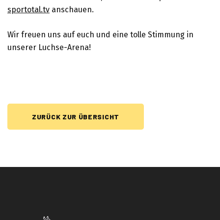
sportotal.tv
anschauen.
Wir freuen uns auf euch und eine tolle Stimmung in
unserer Luchse-Arena!
ZURÜCK ZUR ÜBERSICHT