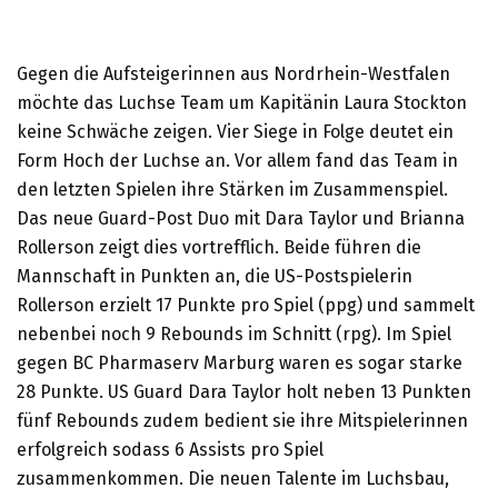
Gegen die Aufsteigerinnen aus Nordrhein-Westfalen
möchte das Luchse Team um Kapitänin Laura Stockton
keine Schwäche zeigen. Vier Siege in Folge deutet ein
Form Hoch der Luchse an. Vor allem fand das Team in
den letzten Spielen ihre Stärken im Zusammenspiel.
Das neue Guard-Post Duo mit Dara Taylor und Brianna
Rollerson zeigt dies vortrefflich. Beide führen die
Mannschaft in Punkten an, die US-Postspielerin
Rollerson erzielt 17 Punkte pro Spiel (ppg) und sammelt
nebenbei noch 9 Rebounds im Schnitt (rpg). Im Spiel
gegen BC Pharmaserv Marburg waren es sogar starke
28 Punkte. US Guard Dara Taylor holt neben 13 Punkten
fünf Rebounds zudem bedient sie ihre Mitspielerinnen
erfolgreich sodass 6 Assists pro Spiel
zusammenkommen. Die neuen Talente im Luchsbau,