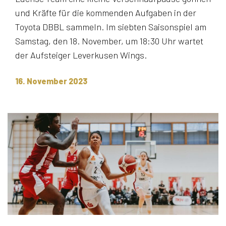
und Kräfte für die kommenden Aufgaben in der
Toyota DBBL sammeln. Im siebten Saisonspiel am
Samstag, den 18. November, um 18:30 Uhr wartet
der Aufsteiger Leverkusen Wings.
16. November 2023