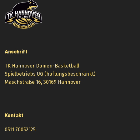
Anschrift
TK Hannover Damen-Basketball
Spielbetriebs UG (haftungsbeschränkt)
Maschstraße 16, 30169 Hannover
Kontakt
0511 70052125