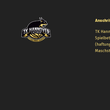
Anschri
TK Hann
Spielbe
(haftun
Maschst