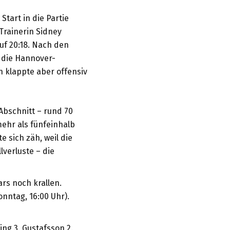
Start in die Partie
Trainerin Sidney
auf 20:18. Nach den
r die Hannover-
an klappte aber offensiv
Abschnitt – rund 70
ehr als fünfeinhalb
e sich zäh, weil die
lverluste – die
rs noch krallen.
onntag, 16:00 Uhr).
ing 3, Gustafsson 2.