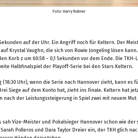
Foto: Harry Rubner
ekunden auf der Uhr. Ein Angriff noch für Keltern. Der Meiste
s auf Krystal Vaughn, die sich von Rowie Jongeling lösen kan
 den Korb z um 60:58 – 0,1 Sekunden vor dem Ende. Die TKH-
eite Halbfinalspiel der Playoff-Serie bei den Stars Keltern.
(18:30 Uhr), wenn die Serie nach Hannover zieht, kann es f
rei Siege auf dem Konto hat, zieht ins Finale. Keltern hat jet
n nach der Leistungssteigerung in Spiel zwei mit neuem M
s sah Vize-Meister und Pokalsieger Hannover schon wie der s
Sarah Polleros und Dara Taylor Dreier ein, der TKH glich nac
leeren Händen dazustehen.