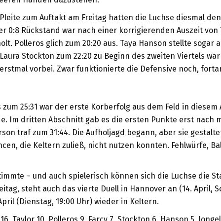
Pleite zum Auftakt am Freitag hatten die Luchse diesmal den 
Der 0:8 Rückstand war nach einer korrigierenden Auszeit von 
lt. Polleros glich zum 20:20 aus. Taya Hanson stellte sogar 
Laura Stockton zum 22:20 zu Beginn des zweiten Viertels wa
 erstmal vorbei. Zwar funktionierte die Defensive noch, fort
s zum 25:31 war der erste Korberfolg aus dem Feld in diesem 
 Im dritten Abschnitt gab es die ersten Punkte erst nach m
son traf zum 31:44. Die Aufholjagd begann, aber sie gestaltet
en, die Keltern zuließ, nicht nutzen konnten. Fehlwürfe, Bal
mmte – und auch spielerisch können sich die Luchse die Sta
tag, steht auch das vierte Duell in Hannover an (14. April, S
April (Dienstag, 19:00 Uhr) wieder in Keltern.
6, Taylor 10, Polleros 9, Farcy 7, Stockton 6, Hanson 5, Jongel