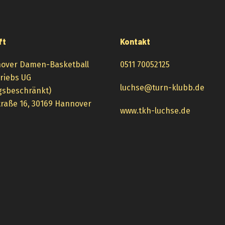
ft
Kontakt
over Damen-Basketball
0511 70052125
triebs UG
luchse@turn-klubb.de
gsbeschränkt)
raße 16, 30169 Hannover
www.tkh-luchse.de