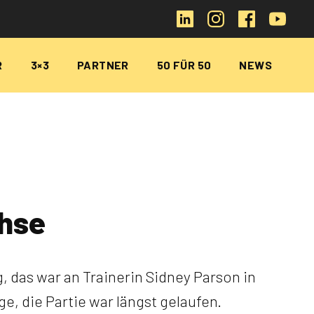
R
3×3
PARTNER
50 FÜR 50
NEWS
chse
 das war an Trainerin Sidney Parson in
e, die Partie war längst gelaufen.