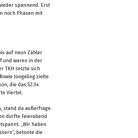
 wieder spannend. Erst
ben noch Phasen mit
is auf neun Zähler
uf und waren in der
er TKH setzte sich
Rowie Jongeling zielte
on, die das 52:34
e Viertel.
, stand da außerfrage.
on durfte Feierabend
ntspannt. „Wir haben
ssern“, betonte die