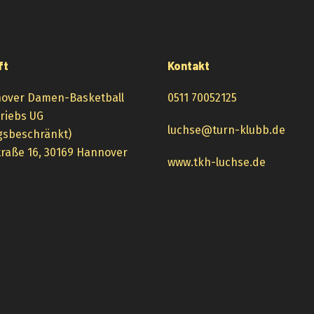
ft
Kontakt
over Damen-Basketball
0511 70052125
triebs UG
luchse@turn-klubb.de
gsbeschränkt)
raße 16, 30169 Hannover
www.tkh-luchse.de