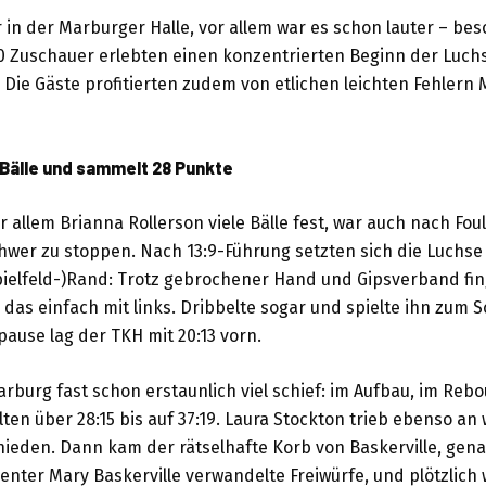
r in der Marburger Halle, vor allem war es schon lauter – be
0 Zuschauer erlebten einen konzentrierten Beginn der Luch
. Die Gäste profitierten zudem von etlichen leichten Fehler
e Bälle und sammelt 28 Punkte
 allem Brianna Rollerson viele Bälle fest, war auch nach Fou
wer zu stoppen. Nach 13:9-Führung setzten sich die Luchse a
elfeld-)Rand: Trotz gebrochener Hand und Gipsverband fin
 das einfach mit links. Dribbelte sogar und spielte ihn zum S
lpause lag der TKH mit 20:13 vorn.
arburg fast schon erstaunlich viel schief: im Aufbau, im Reb
ten über 28:15 bis auf 37:19. Laura Stockton trieb ebenso an w
chieden. Dann kam der rätselhafte Korb von Baskerville, ge
enter Mary Baskerville verwandelte Freiwürfe, und plötzlich 