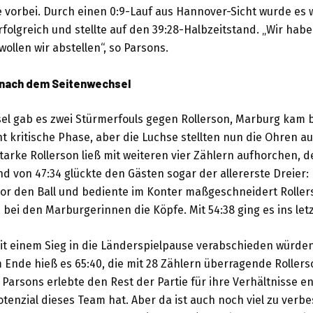
e vorbei. Durch einen 0:9-Lauf aus Hannover-Sicht wurde es
rfolgreich und stellte auf den 39:28-Halbzeitstand. „Wir ha
ollen wir abstellen“, so Parsons.
 nach dem Seitenwechsel
l gab es zwei Stürmerfouls gegen Rollerson, Marburg kam b
ht kritische Phase, aber die Luchse stellten nun die Ohren a
tarke Rollerson ließ mit weiteren vier Zählern aufhorchen, d
d von 47:34 glückte den Gästen sogar der allererste Dreier: 
lor den Ball und bediente im Konter maßgeschneidert Rollers
bei den Marburgerinnen die Köpfe. Mit 54:38 ging es ins letzt
it einem Sieg in die Länderspielpause verabschieden würden
Ende hieß es 65:40, die mit 28 Zählern überragende Rollers
Parsons erlebte den Rest der Partie für ihre Verhältnisse e
tenzial dieses Team hat. Aber da ist auch noch viel zu verbe