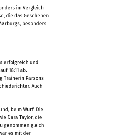
sonders im Vergleich
se, die das Geschehen
n Marburgs, besonders
ls erfolgreich und
uf 18:11 ab.
g Trainerin Parsons
chiedsrichter. Auch
ound, beim Wurf. Die
ie Dara Taylor, die
nau genommen gleich
war es mit der