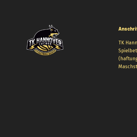
Anschri
TK Hann
Spielbe
(haftun
Maschst