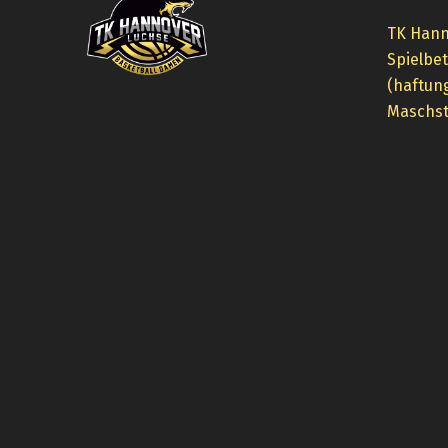
TK Hann
Spielbe
(haftun
Maschst