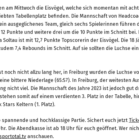
en am Mittwoch die Eisvögel, welche sich momentan mit acht
iebten Tabellenplatz befinden. Die Mannschaft von Headcoac
in ausgeglichenes Team, gleich sechs Spielerinnen führen d
 12 Punkte und weitere drei um die 10 Punkte im Schnitt bei.
Soltau ist mit 12,7 Punkte Topscorerin der Eisvögel. Die 18 
 zudem 7,4 Rebounds im Schnitt. Auf sie sollten die Luchse e
t noch nicht allzu lang her, in Freiburg wurden die Luchse v
 eine bittere Niederlage (65:57). In Freiburg, der weitesten A
g nicht viel. Die Mannschaft des Jahre 2023 ist jedoch gut 
 stehen somit auf einem verdienten 3. Platz in der Tabelle, hi
Stars Keltern (1. Platz).
e spannende und hochklassige Partie. Sichert euch jetzt
Tick
hr. Die Abendkasse ist ab 18 Uhr für euch geöffnet. Wer nicht
sportotal.tv
anschauen.