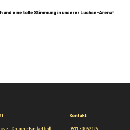
ch und eine tolle Stimmung in unserer Luchse-Arena!
ft
Kontakt
over Damen-Basketball
0511 70052125