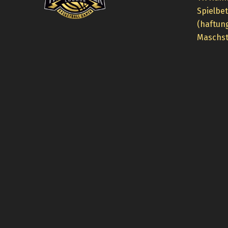
Spielbe
(haftun
Maschst