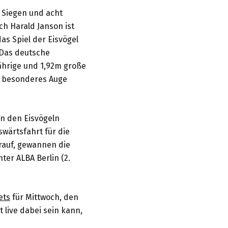
 Siegen und acht
h Harald Janson ist
as Spiel der Eisvögel
 Das deutsche
Jährige und 1,92m große
in besonderes Auge
on den Eisvögeln
uswärtsfahrt für die
drauf, gewannen die
nter ALBA Berlin (2.
ets
für Mittwoch, den
 live dabei sein kann,