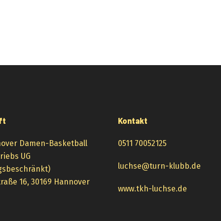
ft
Kontakt
over Damen-Basketball
0511 70052125
triebs UG
luchse@turn-klubb.de
gsbeschränkt)
raße 16, 30169 Hannover
www.tkh-luchse.de