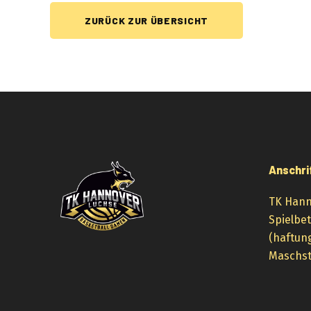
ZURÜCK ZUR ÜBERSICHT
Anschri
TK Hann
Spielbe
(haftun
Maschst