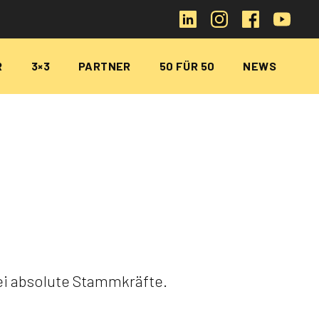
R
3×3
PARTNER
50 FÜR 50
NEWS
rei absolute Stammkräfte.