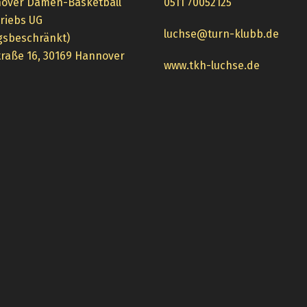
over Damen-Basketball
0511 70052125
triebs UG
luchse@turn-klubb.de
gsbeschränkt)
raße 16, 30169 Hannover
www.tkh-luchse.de