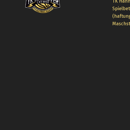
TK Hann
Spielbe
(haftun
Maschst